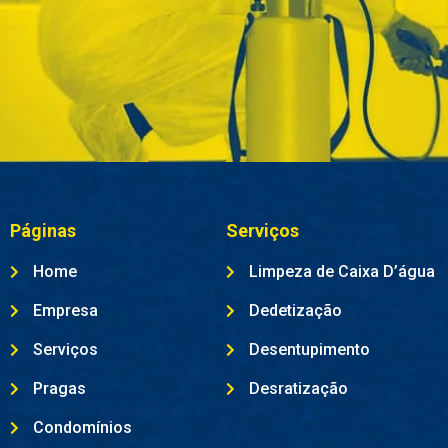
Páginas
Serviços
Home
Limpeza de Caixa D’água
Empresa
Dedetização
Serviços
Desentupimento
Pragas
Desratização
Condomínios