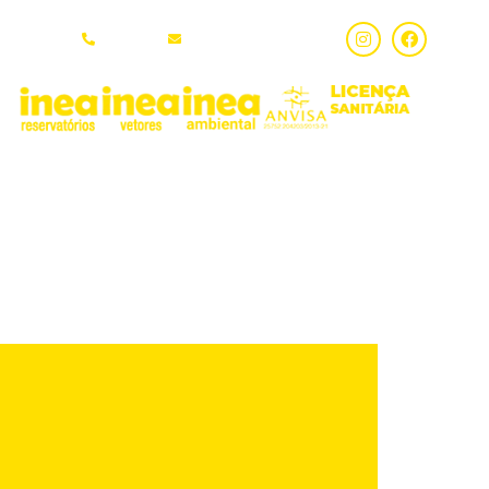
3608-0140
contato@bioclean.com.br
g
Pets: Saúde,