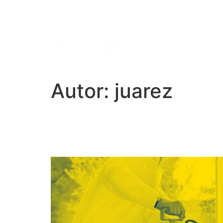
Home
Empresa
S
Autor:
juarez
A Importância da Dede
Prevenção e Bem-estar