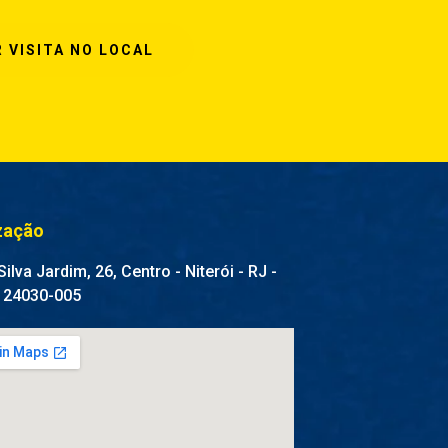
 VISITA NO LOCAL
zação
ilva Jardim, 26, Centro - Niterói - RJ -
 24030-005