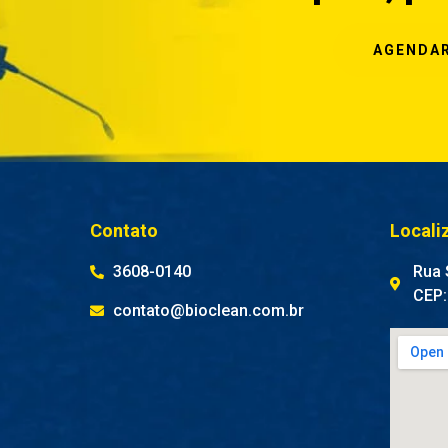
AGENDAR
Contato
Locali
3608-0140
Rua S
CEP:
contato@bioclean.com.br