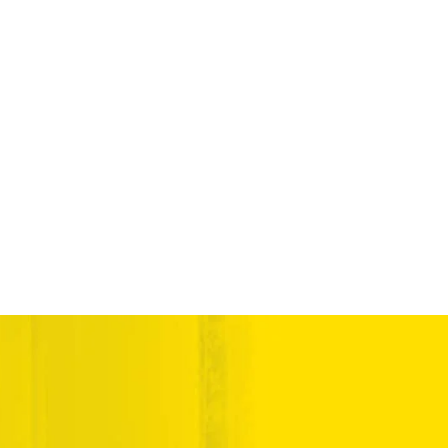
erviços
Pragas
Condomínios
Contato
Blo
tização para Ambientes com 
 | BioClean