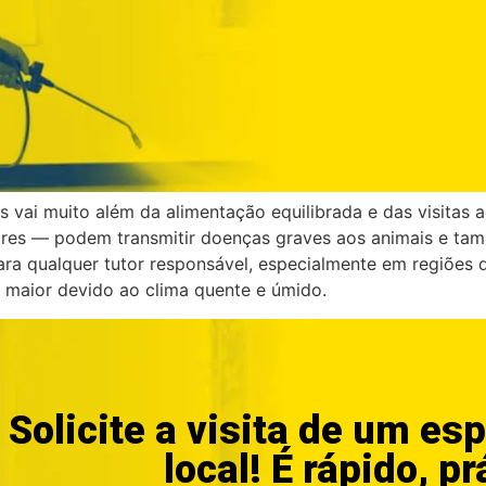
 vai muito além da alimentação equilibrada e das visitas 
dores — podem transmitir doenças graves aos animais e ta
para qualquer tutor responsável, especialmente em regiões
é maior devido ao clima quente e úmido.
Solicite a visita de um esp
local! É rápido, pr