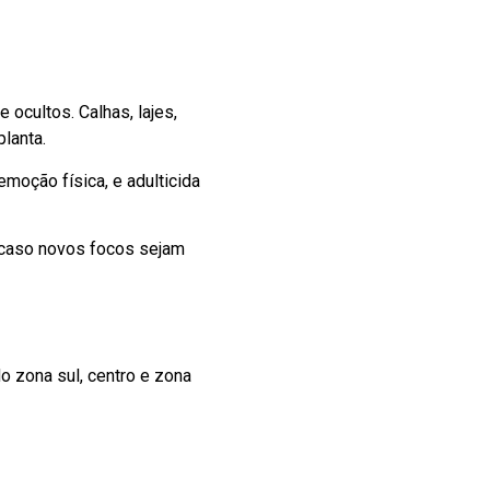
n
cultos. Calhas, lajes,
lanta.
moção física, e adulticida
o caso novos focos sejam
o zona sul, centro e zona