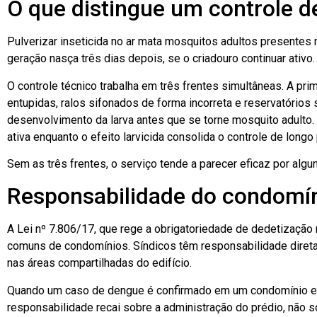
O que distingue um controle 
Pulverizar inseticida no ar mata mosquitos adultos presente
geração nasça três dias depois, se o criadouro continuar ativo.
O controle técnico trabalha em três frentes simultâneas. A pri
entupidas, ralos sifonados de forma incorreta e reservatório
desenvolvimento da larva antes que se torne mosquito adulto. A
ativa enquanto o efeito larvicida consolida o controle de longo
Sem as três frentes, o serviço tende a parecer eficaz por alg
Responsabilidade do condomín
A Lei nº 7.806/17, que rege a obrigatoriedade de dedetização
comuns de condomínios. Síndicos têm responsabilidade direta
nas áreas compartilhadas do edifício.
Quando um caso de dengue é confirmado em um condomínio e a i
responsabilidade recai sobre a administração do prédio, não s