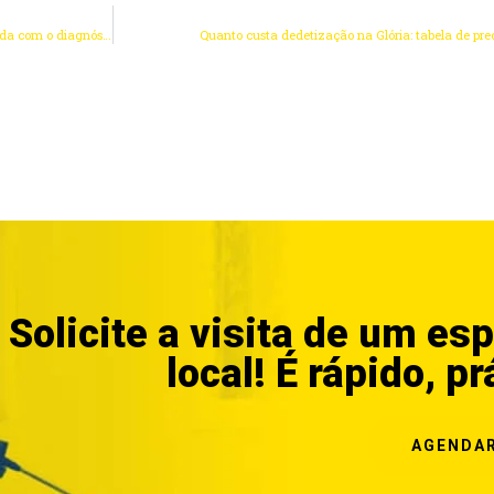
Dedetização na zona sul do Rio de Janeiro: por que o problema volta e o que muda com o diagnóstico certo
Quanto custa dedetização na Glória: tabela de pr
Solicite a visita de um esp
local! É rápido, pr
AGENDAR