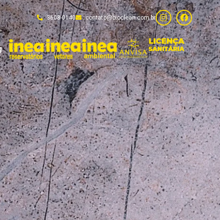
3608-0140
contato@bioclean.com.br
g