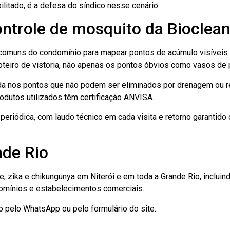
litado, é a defesa do síndico nesse cenário.
ntrole de mosquito da Bioclea
muns do condomínio para mapear pontos de acúmulo visíveis e o
oteiro de vistoria, não apenas os pontos óbvios como vasos de p
icida nos pontos que não podem ser eliminados por drenagem ou re
odutos utilizados têm certificação ANVISA.
periódica, com laudo técnico em cada visita e retorno garantid
nde Rio
, zika e chikungunya em Niterói e em toda a Grande Rio, incluind
domínios e estabelecimentos comerciais.
o pelo WhatsApp ou pelo formulário do site.