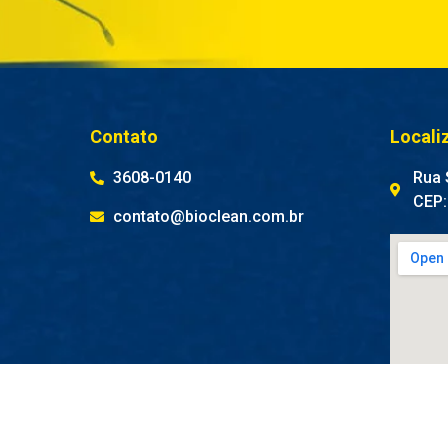
Contato
Locali
3608-0140
Rua S
CEP:
contato@bioclean.com.br