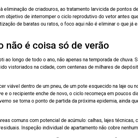
à eliminação de criadouros, ao tratamento larvicida de pontos d
m objetivo de interromper o ciclo reprodutivo do vetor antes qu
zação de baratas ou ratos, o foco aqui não é eliminar o que já e
o não é coisa só de verão
i ao longo de todo o ano, não apenas na temporada de chuva. 
sido vistoriados na cidade, com centenas de milhares de depósit
r viável dentro de um pneu, de um pote esquecido na laje ou n
e o recipiente enche de novo, o ciclo recomeça em poucos dias
verno se torna o ponto de partida da próxima epidemia, ainda q
reas comuns com potencial de acúmulo: calhas, lajes técnicas, 
residuais. Inspeção individual de apartamento não cobre nenhu