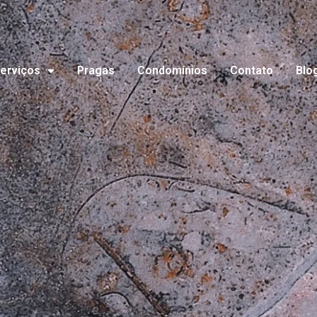
erviços
Pragas
Condomínios
Contato
Blo