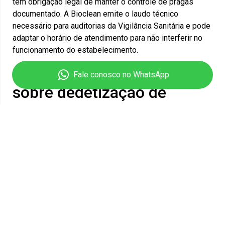
têm obrigação legal de manter o controle de pragas
documentado. A Bioclean emite o laudo técnico
necessário para auditorias da Vigilância Sanitária e pode
adaptar o horário de atendimento para não interferir no
funcionamento do estabelecimento.
Perguntas frequentes
Fale conosco no WhatsApp
sobre dedetização de
baratas na Glória
A dedetização tem cheiro forte?
Os produtos
aplicados pela Bioclean têm odor discreto, que se
dissipa no tempo de carência indicado pelo técnico. Não
é necessário deixar o imóvel por mais de algumas horas.
Preciso tirar os móveis?
Não. O técnico orienta o que
deve ser removido antes da aplicação, geralmente itens
alimentícios e utensílios expostos. A reorganização do